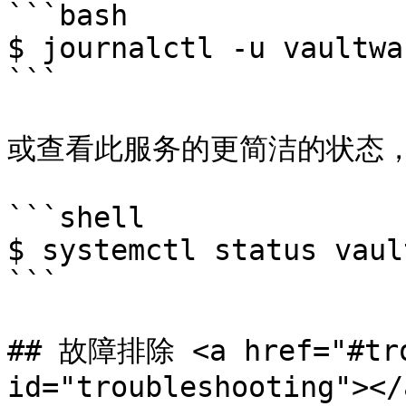
```bash

$ journalctl -u vaultwa
```

或查看此服务的更简洁的状态，
```shell

$ systemctl status vaul
```

## 故障排除 <a href="#trou
id="troubleshooting"></a