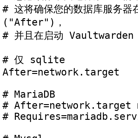
# 这将确保您的数据库服务器在 V
("After")，

# 并且在启动 Vaultwarden
# 仅 sqlite

After=network.target

# MariaDB

# After=network.target 
# Requires=mariadb.servi