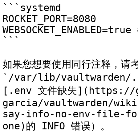
```systemd

ROCKET_PORT=8080

WEBSOCKET_ENABLED=true 
```

如果您想要使用同行注释，请考
`/var/lib/vaultward
[.env 文件缺失](https://g
garcia/vaultwarden/wiki
say-info-no-env-file-fo
one)的 INFO 错误）。
