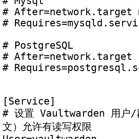
# Mysql

# After=network.target 
# Requires=mysqld.servic
# PostgreSQL

# After=network.target 
# Requires=postgresql.s
[Service]

# 设置 Vaultwarden
文）允许有读写权限
