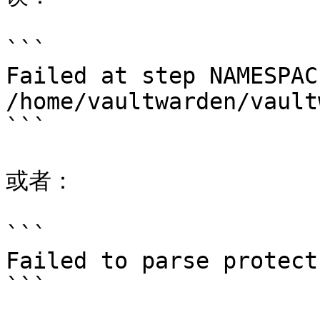
```

Failed at step NAMESPAC
/home/vaultwarden/vault
```

或者：

```

Failed to parse protect
```
