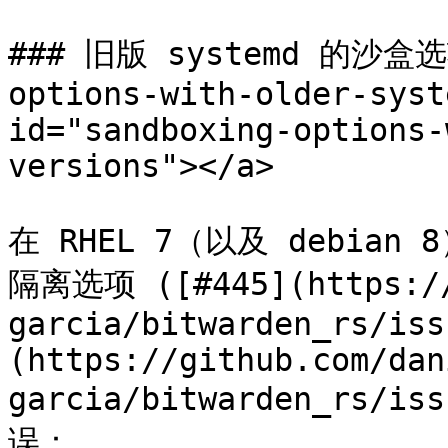
### 旧版 systemd 的沙盒选项
options-with-older-syst
id="sandboxing-options-
versions"></a>

在 RHEL 7（以及 debian
隔离选项 ([#445](https://
garcia/bitwarden_rs/iss
(https://github.com/dan
garcia/bitwarden_rs
误：
