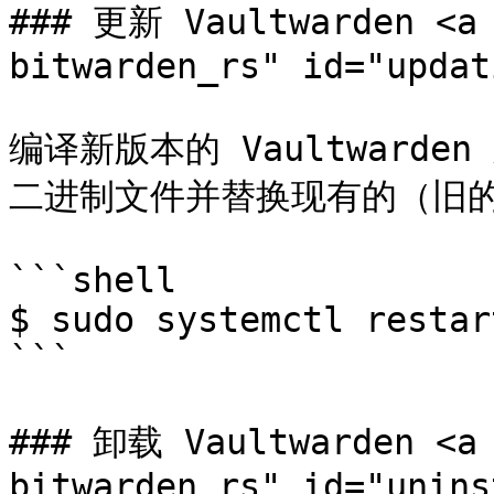
### 更新 Vaultwarden <a 
bitwarden_rs" id="updat
编译新版本的 Vaultward
二进制文件并替换现有的（旧的
```shell

$ sudo systemctl restar
```

### 卸载 Vaultwarden <a 
bitwarden_rs" id="unins