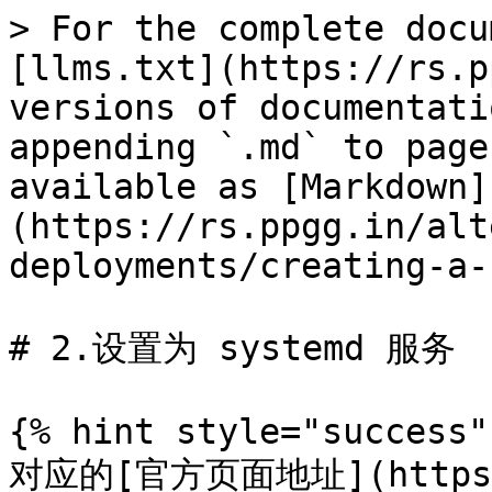
> For the complete docu
[llms.txt](https://rs.p
versions of documentati
appending `.md` to page
available as [Markdown]
(https://rs.ppgg.in/alt
deployments/creating-a-
# 2.设置为 systemd 服务

{% hint style="success" 
对应的[官方页面地址](https:/