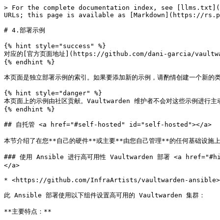
> For the complete documentation index, see [llms.txt](https://rs.ppgg.in/llms.txt). Markdown versions of documentation pages are available by appending `.md` to page URLs; this page is available as [Markdown](https://rs.ppgg.in/alternative-deployments/deployment-examples.md).

# 4.部署示例

{% hint style="success" %}
对应的[官方页面地址](https://github.com/dani-garcia/vaultwarden/wiki/Deployment-examples)
{% endhint %}

本页面是独立部署示例的索引。如果要添加新的示例，请酌情创建一个新的类别，并保持总体有序。

{% hint style="danger" %}
本页面上的示例由社区贡献。Vaultwarden 维护者不会对这些示例进行主动审核或提供支持。请自行评估并使用，风险自负。
{% endhint %}

## 自托管 <a href="#self-hosted" id="self-hosted"></a>

本节介绍了在您**自己的硬件**或主要**由您自己管理**的任何基础设施上托管 Vaultwarden 的不同选项。

### 使用 Ansible 进行高可用性 Vaultwarden 部署 <a href="#highly-available-vaultwarden-deployment-with-ansible" id="highly-available-vaultwarden-deployment-with-ansible"></a>

* <https://github.com/InfraArtists/vaultwarden-ansible>

此 Ansible 部署使用以下组件设置高可用的 Vaultwarden 集群：

**主要特点：**

* **Nginx**：处理 SSL 卸载和负载平衡，以获得最佳性能和安全性。
* **Certbot**：自动生成和管理 SSL 证书以实现安全通信。
* **Vaultwarden**：作为密码管理的主要后端。
* **Keepalived**：提供虚拟IP和冗余以实现高可用性。
* **PostgreSQL**：使用外部数据库来存储数据。
* **Docker** 和 **Docker Compose**：使用 docker compose 部署所有服务。

### Ansible

* <https://github.com/guerzon/ansible-role-vaultwarden>

目前支持 EL8 和 EL9 发行版的 Ansible 角色。在积极开发和支持下，已经有一个可用的 MVP 版本。

### Raspberry Pi

* <https://github.com/martient/vaultwarden-ansible>

Raspberry Pi 上的 Vaultwarden Ansible 部署。要从以前的配置迁移，请按照页面上链接的指南进行操作。

* <https://dietpi.com/>

[DietPi](https://dietpi.com/) 是一个轻量级的基于 Debian 的发行版（镜像），适用于各种设备，例如 Raspberry Pi、Odroid、NanoPi 等。它提供了一个软件脚本，用于安装包括 Vaultwarden 在内的各种程序。这样可以让用户免去对安装命令的苦恼。

要在 DietPi 上安装 Vaultwarden，只需在命令行中键入 `dietpi-software install 183` 即可。有关在 DietPi 上的安装步骤和首次访问 Vaultwarden 的更多信息，请访问 <https://dietpi.com/docs/software/cloud/#vaultwarden>

* <https://mijo.remotenode.io/posts/tailscale-caddy-docker/>

使用 Tailscale 和 Caddy 确保安全访问 Vaultwarden 的演练指南。所有服务均使用 Docker Compose 进行容器化管理，并托管在 Raspberry Pi 上。

* <https://github.com/Alphan-Aksoyoglu/vaultwarden-rpi>

基于 docker-compose 的、模块化的、自托管的 Vaultwarden 部署。

选项：

* 仅 LAN，或 LAN + Tailscale（通过 VPN 从任何地方访问）
* 您的域名 (Cloudflare) 或 DuckDNS 域名
* 可选的不依赖第三方容器的备份服务
* 可选的 UFW 和 IPTABLES 强化

配有方便的安装程序：

* 只需运行 `install.sh --init` 和 `install.sh --install`

还有一个广泛的自述文件。

### 共享主机 <a href="#shared-hosting" id="shared-hosting"></a>

* <https://github.com/jjlin/vaultwarden-shared-hosting>

在 [DreamHost](https://www.dreamhost.com/) 上运行 Vaultwarden 的配置示例，但应该也适用于许多其他共享主机服务。

* <https://lab.uberspace.de/guide_vaultwarden.html?highlight=bitwarden>

如何从源代码安装以及如何在 [Uberspace](https://uberspace.de/en/) 共享托管服务提供商上运行的说明。

### NixOS (by tklitschi)

这里是一个针对 NixOS 上的 Vaultwarden 配置的示例。它不是很复杂，有您想使用的数据库类型的后端选项、用于系统服务专用备份的备份目录、启用它的选项以及配置选项。对于配置选项，你只需[从 .env 模板](https://github.com/dani-garcia/bitwarden_rs/blob/1.13.1/.env.template)传递 .env 变量到 nix 语法中即可。密码 (SMTP\_PASSWORD,... ) 存储在 /nix/store 之外的另一个 .env 文件中，并被 [services.vaultwarden.environmentFile](https://search.nixos.org/options?channel=21.11\&show=services.vaultwarden.environmentFile\&from=0\&size=50\&sort=relevance\&type=packages\&query=vaultw) 包含。请参阅[代理示例](/reverse-proxy/proxy-examples.md)以了解 nixos-nginx 的配置示例。

<details>

<summary>配置示例</summary>

```nginx
{ pkgs, ... }:
{
  services.bitwarden_rs = {
    enable = true;
    backupDir = "/mnt/bitwarden";
    confi