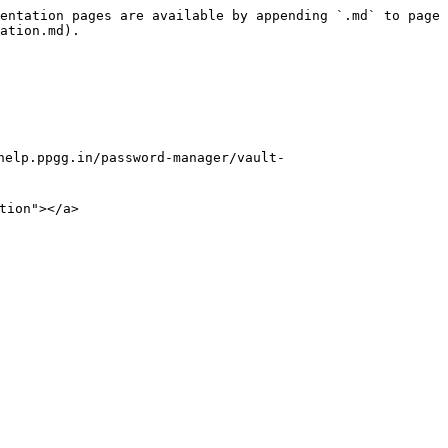
entation pages are available by appending `.md` to page 
ation.md).

gg.in/password-manager/vault-
ion"></a>
