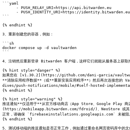
```yaml

      - PUSH_RELAY_URI=https://api.bitwarden.eu

      - PUSH_IDENTITY_URI=https://identity.bitwarden.eu

```

{% endhint %}

3、重新创建您的容器，例如：

```sh

docker compose up -d vaultwarden

```

4、注销然后重新登录 Bitwarden 客户端，这样它们就能从服务器上获取
{% hint style="danger" %}

如果您在 [v1.30.2](https://github.com/dani-garcia
**清除应用程序数据**（或**重新安装应用程序**）然后再次连接您的 Vaultwarde
dives/push-notifications/mobile/#self-hosted-impleme
{% endhint %}

{% hint style="warning" %}

推送通知**仅适用于**从官方移动商店（App Store、Google Play 商
(https://mobileapp.bitwarden.com/fdroid/)、Ne
正常，请确保 `firebaseinstallations.googleapis.com
{% endhint %}

5、测试移动端的推送通知是否正常工作，例如通过重命名网页密码库中的文